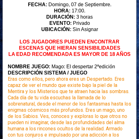
FECHA:
Domingo, 07 de Septiembre.
HORA:
17:00.
DURACIÓN:
3 horas
EVENTO:
Privado
UBICACIÓN:
Sin Asignar
LOS JUGADORES PUEDEN ENCONTRAR
ESCENAS QUE HIERAN SENSIBILIDADES
LA EDAD RECOMENDADA ES MAYOR DE 18 AÑOS
NOMBRE JUEGO:
Mago: El despertar 2ªedición
DESCRIPCIÓN SISTEMA / JUEGO
Eras como ellos, pero ahora eres un Despertado. Eres
capaz de ver el mundo que existe bajo la piel de la
Mentira y los Misterios que te atraen hacia las sombras.
Cada día de tu vida escuchas la llamada de lo
sobrenatural, desde el menor de los fantasmas hasta los
enigmas cósmicos más profundos. Eres un mago, uno
de los Sabios. Ves, conoces y exploras lo que otros no
pueden ni imaginar, desde las profundidades del alma
humana a los rincones ocultos de la realidad. Armado
con tus conjuros e impulsado por una adicción a los