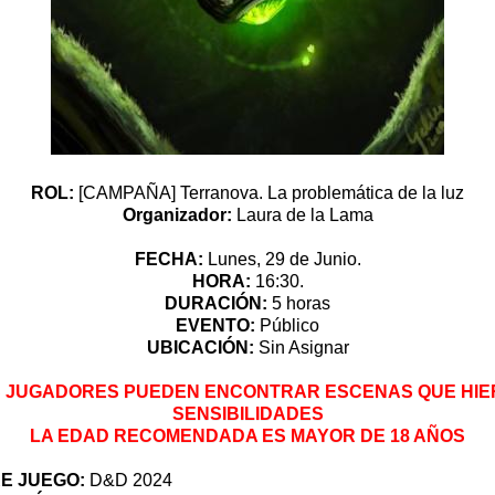
ROL:
[CAMPAÑA] Terranova. La problemática de la luz
Organizador:
Laura de la Lama
FECHA:
Lunes, 29 de Junio.
HORA:
16:30.
DURACIÓN:
5 horas
EVENTO:
Público
UBICACIÓN:
Sin Asignar
 JUGADORES PUEDEN ENCONTRAR ESCENAS QUE HI
SENSIBILIDADES
LA EDAD RECOMENDADA ES MAYOR DE 18 AÑOS
E JUEGO:
D&D 2024