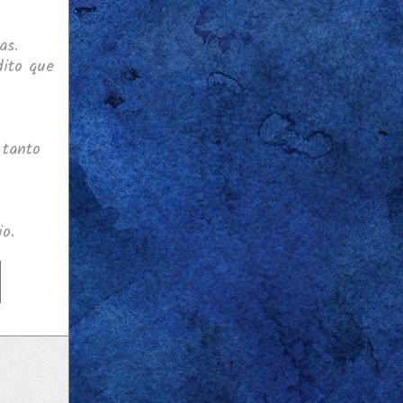
as.
dito que
 tanto
o.