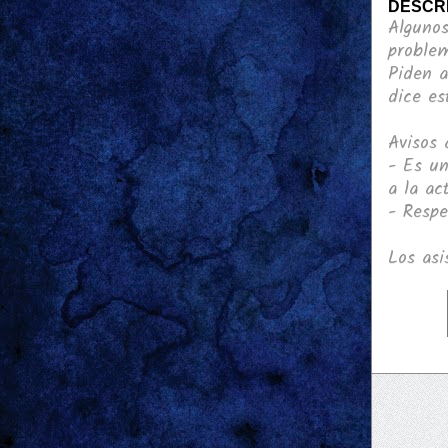
DESCR
Algunos
problem
Piden a
dice es
Avisos 
- Es un
a la ac
- Respe
Los asi