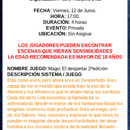
FECHA:
Viernes, 12 de Junio.
HORA:
17:00.
DURACIÓN:
4 horas
EVENTO:
Privado
UBICACIÓN:
Sin Asignar
LOS JUGADORES PUEDEN ENCONTRAR
ESCENAS QUE HIERAN SENSIBILIDADES
LA EDAD RECOMENDADA ES MAYOR DE 18 AÑOS
NOMBRE JUEGO:
Mago: El despertar 2ªedición
DESCRIPCIÓN SISTEMA / JUEGO
Eras como ellos, pero ahora eres un Despertado. Eres
capaz de ver el mundo que existe bajo la piel de la
Mentira y los Misterios que te atraen hacia las sombras.
Cada día de tu vida escuchas la llamada de lo
sobrenatural, desde el menor de los fantasmas hasta los
enigmas cósmicos más profundos. Eres un mago, uno
de los Sabios. Ves, conoces y exploras lo que otros no
pueden ni imaginar, desde las profundidades del alma
humana a los rincones ocultos de la realidad. Armado