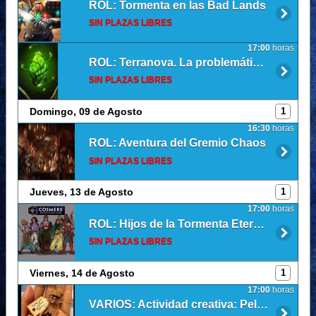
ROL: Tormenta en las Bad Lands
SIN PLAZAS LIBRES
17:00
horas
ROL: Terranova. La problemática de la luz
SIN PLAZAS LIBRES
Domingo, 09 de Agosto
1
16:30
horas
ROL: Aventura del Gremio Chaos
SIN PLAZAS LIBRES
Jueves, 13 de Agosto
1
17:00
horas
ROL: Hijos de la Tormenta Eterna (Sesión 13)
SIN PLAZAS LIBRES
Viernes, 14 de Agosto
1
17:00
horas
VARIOS: Actividad creativa: Pelusillas de Ghibli