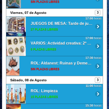
SIN PLAZAS LIBRES
Viernes, 07 de Agosto
3
17:00
horas
JUEGOS DE MESA: Tarde de juegos de mesa
27 PLAZAS LIBRES
17:00
horas
VARIOS: Actividad creativa: 2ª Edición - Pegatinas de cuadros 3d
6 PLAZAS LIBRES
17:30
horas
ROL: Aldanest: Ruinas y Dementes
SIN PLAZAS LIBRES
Sábado, 08 de Agosto
3
11:00
horas
ROL: Limpieza
15 PLAZAS LIBRES
15:30
horas