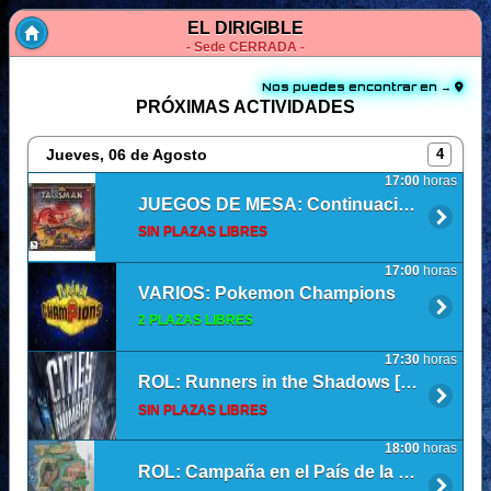
EL DIRIGIBLE
- Sede CERRADA -
Nos puedes encontrar en →
PRÓXIMAS ACTIVIDADES
Jueves, 06 de Agosto
4
17:00
horas
JUEGOS DE MESA: Continuación de talismán
SIN PLAZAS LIBRES
17:00
horas
VARIOS: Pokemon Champions
2 PLAZAS LIBRES
17:30
horas
ROL: Runners in the Shadows [Sesión 1]
SIN PLAZAS LIBRES
18:00
horas
ROL: Campaña en el País de la Mancha. Acto 1: La Taberna al Borde del Vacío. Sesión 0