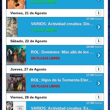
6 PLAZAS LIBRES
Viernes, 21 de Agosto
1
17:00
horas
VARIOS: Actividad creativa: Diseño de mapas para rol/decoración
7 PLAZAS LIBRES
Sábado, 22 de Agosto
1
10:00
horas
ROL: Dominios: Más allá de los secretos
SIN PLAZAS LIBRES
Jueves, 27 de Agosto
1
17:00
horas
ROL: Hijos de la Tormenta Eterna (Sesión 14)
SIN PLAZAS LIBRES
Viernes, 28 de Agosto
1
17:00
horas
VARIOS: Actividad creativa: Escenas pixel varias