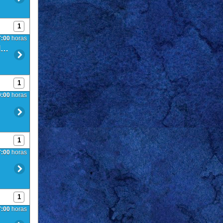
1
7:00
horas
VARIOS: Actividad creativa: Diseño de mapas para rol/decoración
1
0:00
horas
1
7:00
horas
1
7:00
horas