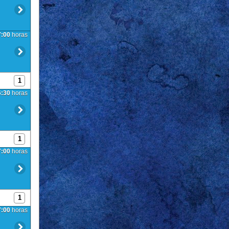
7:00
horas
1
6:30
horas
1
7:00
horas
1
7:00
horas