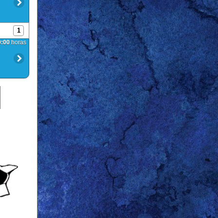
1
0:00
horas