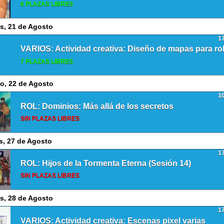
6 PLAZAS LIBRES
s, 21 de Agosto
1
7 PLAZAS LIBRES
o, 22 de Agosto
1
ROL: Dominios: Más allá de los secretos
SIN PLAZAS LIBRES
s, 27 de Agosto
1
ROL: Hijos de la Tormenta Eterna (Sesión 14)
SIN PLAZAS LIBRES
s, 28 de Agosto
1
VARIOS: Actividad creativa: Escenas pixel varias