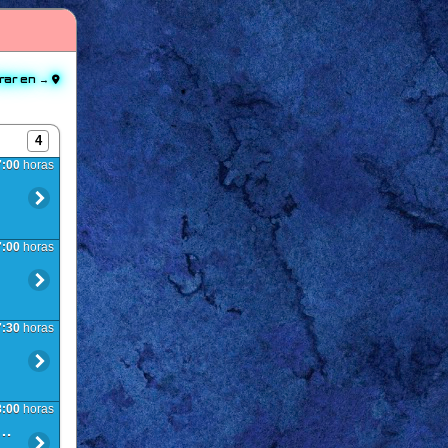
rar en →
4
7:00
horas
7:00
horas
7:30
horas
8:00
horas
ís de la Mancha. Acto 1: La Taberna al Borde del Vacío. Sesión 0