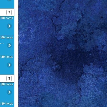
3
7:00
horas
7:00
horas
VARIOS: Actividad creativa: 2ª Edición - Pegatinas de cuadros 3d
7:30
horas
3
1:00
horas
5:30
horas