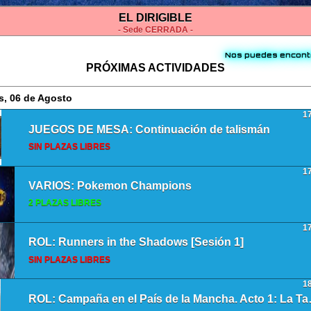
EL DIRIGIBLE
- Sede CERRADA -
Nos puedes encont
PRÓXIMAS ACTIVIDADES
s, 06 de Agosto
1
JUEGOS DE MESA: Continuación de talismán
SIN PLAZAS LIBRES
1
VARIOS: Pokemon Champions
2 PLAZAS LIBRES
1
ROL: Runners in the Shadows [Sesión 1]
SIN PLAZAS LIBRES
1
ROL: Campaña en el Pa